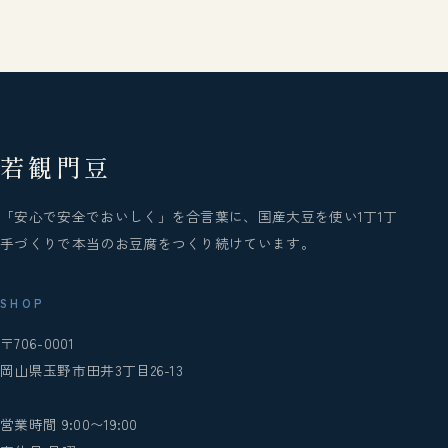
若観門豆
「安心で安全でおいしく」を合言葉に、国産大豆を使い1丁1丁
手づくりで本当のお豆腐をつくり続けています。
SHOP
〒706-0001
岡山県玉野市田井3丁目26-13
営業時間 9:00〜19:00